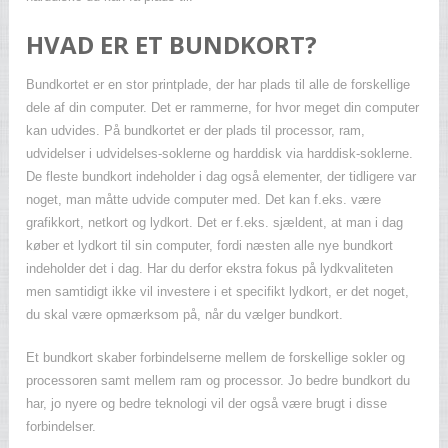
HVAD ER ET BUNDKORT?
Bundkortet er en stor printplade, der har plads til alle de forskellige
dele af din computer. Det er rammerne, for hvor meget din computer
kan udvides. På bundkortet er der plads til processor, ram,
udvidelser i udvidelses-soklerne og harddisk via harddisk-soklerne.
De fleste bundkort indeholder i dag også elementer, der tidligere var
noget, man måtte udvide computer med. Det kan f.eks. være
grafikkort, netkort og lydkort. Det er f.eks. sjældent, at man i dag
køber et lydkort til sin computer, fordi næsten alle nye bundkort
indeholder det i dag. Har du derfor ekstra fokus på lydkvaliteten
men samtidigt ikke vil investere i et specifikt lydkort, er det noget,
du skal være opmærksom på, når du vælger bundkort.
Et bundkort skaber forbindelserne mellem de forskellige sokler og
processoren samt mellem ram og processor. Jo bedre bundkort du
har, jo nyere og bedre teknologi vil der også være brugt i disse
forbindelser.