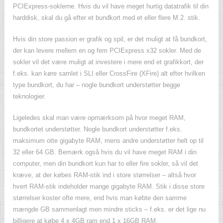
PCIExpress-soklerne. Hvis du vil have meget hurtig datatrafik til din
harddisk, skal du gå efter et bundkort med et eller flere M.2. stik.
Hvis din store passion er grafik og spil, er det muligt at få bundkort,
der kan levere mellem en og fem PCIExpress x32 sokler. Med de
sokler vil det være muligt at investere i mere end et grafikkort, der
f.eks. kan køre samlet i SLI eller CrossFire (XFire) alt efter hvilken
type bundkort, du har – nogle bundkort understøtter begge
teknologier.
Ligeledes skal man være opmærksom på hvor meget RAM,
bundkortet understøtter. Nogle bundkort understøtter f.eks.
maksimum otte gigabyte RAM, mens andre understøtter helt op til
32 eller 64 GB. Bemærk også hvis du vil have meget RAM i din
computer, men din bundkort kun har to eller fire sokler, så vil det
kræve, at der købes RAM-stik ind i store størrelser – altså hvor
hvert RAM-stik indeholder mange gigabyte RAM. Stik i disse store
størrelser koster ofte mere, end hvis man købte den samme
mængde GB sammenlagt men mindre sticks – f.eks. er det lige nu
billigere at købe 4 x 4GB ram end 1 x 16GB RAM.