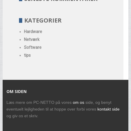
KATEGORIER
Hardware
Netværk
Software
tips
OM SIDEN
Læs mere om PC-NETTO på vores
om os
side, og benyt
eventuelt lejligheden til at hoppe over forbi vores
kontakt side
og giv os et skriv.