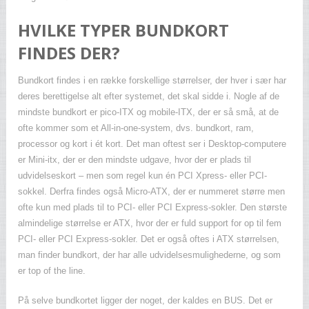
HVILKE TYPER BUNDKORT
FINDES DER?
Bundkort findes i en række forskellige størrelser, der hver i sær har
deres berettigelse alt efter systemet, det skal sidde i. Nogle af de
mindste bundkort er pico-ITX og mobile-ITX, der er så små, at de
ofte kommer som et All-in-one-system, dvs. bundkort, ram,
processor og kort i ét kort. Det man oftest ser i Desktop-computere
er Mini-itx, der er den mindste udgave, hvor der er plads til
udvidelseskort – men som regel kun én PCI Xpress- eller PCI-
sokkel. Derfra findes også Micro-ATX, der er nummeret større men
ofte kun med plads til to PCI- eller PCI Express-sokler. Den største
almindelige størrelse er ATX, hvor der er fuld support for op til fem
PCI- eller PCI Express-sokler. Det er også oftes i ATX størrelsen,
man finder bundkort, der har alle udvidelsesmulighederne, og som
er top of the line.
På selve bundkortet ligger der noget, der kaldes en BUS. Det er