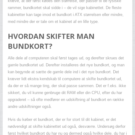
kræve, at der først købes den størrelse, der passer til de fysiske
rammer, bundkortet skal sidde i – de vil sige kabinettet. De fleste
kabinetter kan tage imod et bundkort i ATX størrelsen eller mindre,
med mindre der er tale om et kabinet af en lille type.
HVORDAN SKIFTER MAN
BUNDKORT?
Alle dele af computeren skal først tages ud, og derefter skrues det
gamle bundkortet ud. Derefter installeres det nye bundkort, og man
kan begynde at sætte de gamle dele ind i det nye bundkort. Det
kræver lidt ekstra kendskab til computere at skifte bundkortet ud,
da der er så mange ting, der skal passe sammen. Det er f.eks. ikke
sikkert, du vil kunne genbruge dit RAM eller din CPU, efter du har
opgraderet – så ofte medfører en udskiftning af bundkort en række
andre udskiftninger også.
Hvis du køber et bundkort, der er for stort til dit kabinet, er det
nødvendigt at skifte kabinettet ud også, desværre. Undersøg derfor
først hvilket bundkort du har nu og dermed også hvilke dele, du har i