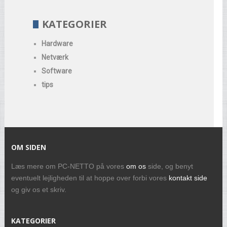
KATEGORIER
Hardware
Netværk
Software
tips
OM SIDEN
Læs mere om PC-NETTO på vores
om os
side, og benyt
eventuelt lejligheden til at hoppe over forbi vores
kontakt side
og giv os et skriv.
KATEGORIER