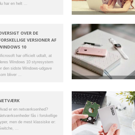
du har en helt …
OVERSIGT OVER DE
FORSKELLIGE VERSIONER AF
WINDOWS 10
icrosoft har officielt udtalt, at
deres Windows 10 styresystem
er den sidste Windows-udgave
som bliver …
NETVÆRK
Hvad er en netværksenhed?
Netværksenheder fås i forskellige
typer, men de mest klassiske er:
Switche, …