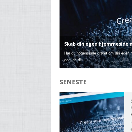
Skab din egen hjemmeside 
Har du nogensinde drømt om din egen h
god idé til …
SENESTE