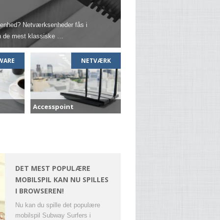
enhed? Netværksenheder fås i
en de mest klassiske …
WARE
NETVÆRK
Accesspoint
DET MEST POPULÆRE
MOBILSPIL KAN NU SPILLES
I BROWSEREN!
Nu kan du spille det populære
mobilspil Subway Surfers i