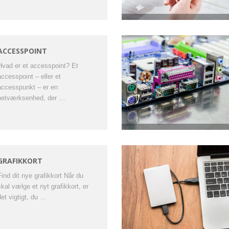
ACCESSPOINT
Hvad er et accesspoint? Et
accesspoint – eller et
accesspunkt – er en
netværksenhed, der …
GRAFIKKORT
Find dit nye grafikkort Når du
skal vælge et nyt grafikkort, er
det vigtigt, du …