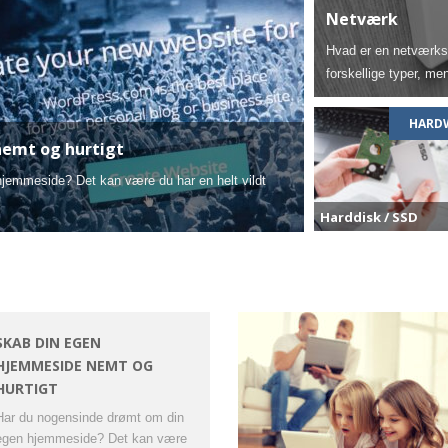
Netværk
Hvad er en netværks
forskellige typer, m
HARD
nemt og hurtigt
jemmeside? Det kan være du har en helt vildt
Harddisk / SSD
SKAB DIN EGEN
HJEMMESIDE NEMT OG
HURTIGT
Har du nogensinde drømt om din
egen hjemmeside? Det kan være