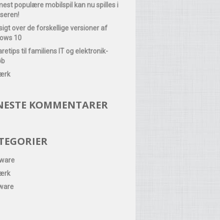
est populære mobilspil kan nu spilles i
seren!
igt over de forskellige versioner af
ows 10
retips til familiens IT og elektronik-
øb
ærk
NESTE KOMMENTARER
TEGORIER
ware
ærk
ware