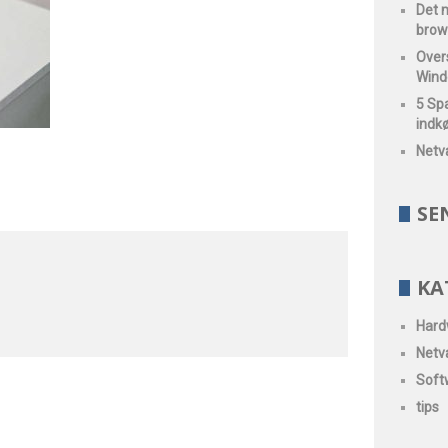
Det m
brow
Overs
Wind
5 Spa
indk
Netv
SE
KA
Hard
Netv
Soft
tips